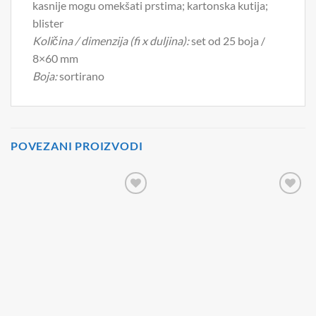
kasnije mogu omekšati prstima; kartonska kutija;
blister
Količina / dimenzija (fi x duljina):
set od 25 boja /
8×60 mm
Boja:
sortirano
POVEZANI PROIZVODI