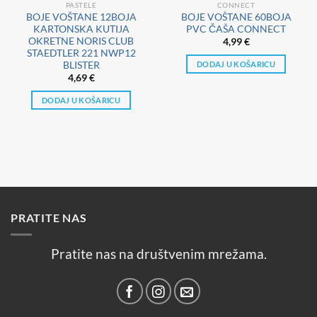
PASTELE
CONNECT
BOJE VOŠTANE 12BOJA
BOJE VOŠTANE 60BOJA
KARTONSKA KUTIJA
PVC ČAŠA CONNECT
OKRETNE NORIS CLUB
4,99
€
STAEDTLER 221 NWP12
BLISTER
DODAJ U KOŠARICU
4,69
€
DODAJ U KOŠARICU
PRATITE NAS
Pratite nas na društvenim mrežama.