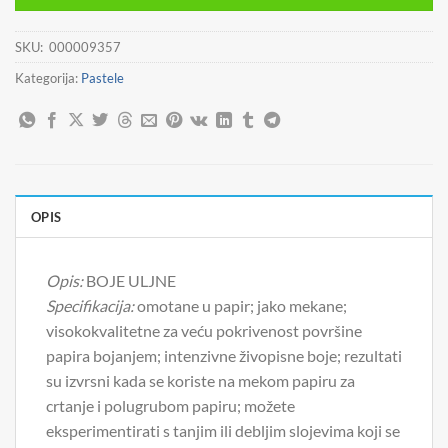
SKU:
000009357
Kategorija:
Pastele
OPIS
Opis:
BOJE ULJNE
Specifikacija:
omotane u papir; jako mekane;
visokokvalitetne za veću pokrivenost površine
papira bojanjem; intenzivne živopisne boje; rezultati
su izvrsni kada se koriste na mekom papiru za
crtanje i polugrubom papiru; možete
eksperimentirati s tanjim ili debljim slojevima koji se