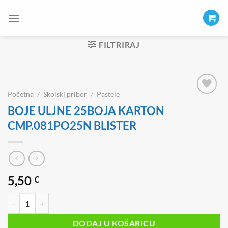
Skip
to
content
FILTRIRAJ
Početna
/
Školski pribor
/
Pastele
BOJE ULJNE 25BOJA KARTON
CMP.081PO25N BLISTER
5,50
€
BOJE ULJNE 25BOJA KARTON CMP.081PO25N BLISTER količina
DODAJ U KOŠARICU