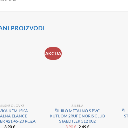
ANI PROIZVODI
AKCIJA
MIJSKE OLOVKE
ŠILJILA
VKA KEMIJSKA
ŠILJILO METALNO S PVC
ŠI
ALNA ELANCE
KUTIJOM 2RUPE NORIS CLUB
S
ER 421 45-20 ROZA
STAEDTLER 512 002
Izvorna
Trenutna
3,90
€
3,90
€
2,49
€