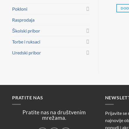
Pokloni
DOD
Rasprodaja
Školski pribor
Torbe i ruksaci
Uredski pribor
PRATITE NAS
NEWSLET
Pratite nas na društvenim
Prijavite se
mrežama.
najnovije ob
ponudi i akc