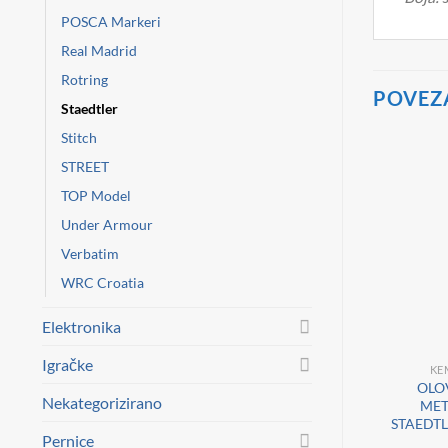
POSCA Markeri
Real Madrid
Rotring
POVEZ
Staedtler
Stitch
STREET
TOP Model
Under Armour
Verbatim
WRC Croatia
Elektronika
Igračke
KE
OLO
Nekategorizirano
MET
STAEDTL
Pernice