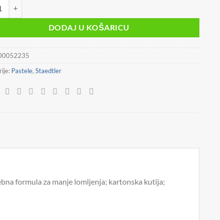
VOŠTANE 12BOJA KARTONSKA KUTIJA NORIS STAEDTLER 220 08 C12 
DODAJ U KOŠARICU
00052235
ije:
Pastele
,
Staedtler
ebna formula za manje lomljenja; kartonska kutija;