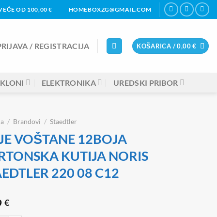
VEĆE OD 100,00 €
HOMEBOXZG@GMAIL.COM
PRIJAVA / REGISTRACIJA
KOŠARICA /
0,00
€
KLONI
ELEKTRONIKA
UREDSKI PRIBOR
na
/
Brandovi
/
Staedtler
JE VOŠTANE 12BOJA
RTONSKA KUTIJA NORIS
EDTLER 220 08 C12
9
€