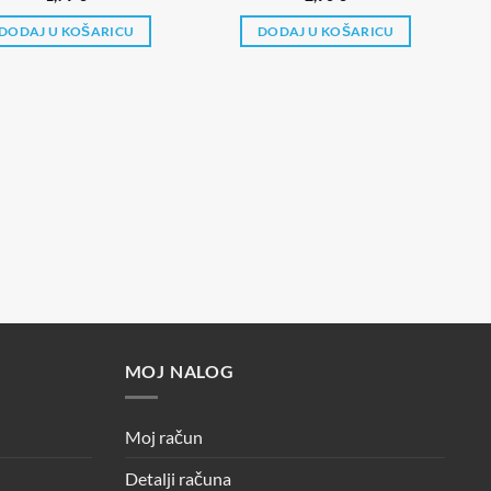
DODAJ U KOŠARICU
DODAJ U KOŠARICU
MOJ NALOG
Moj račun
Detalji računa