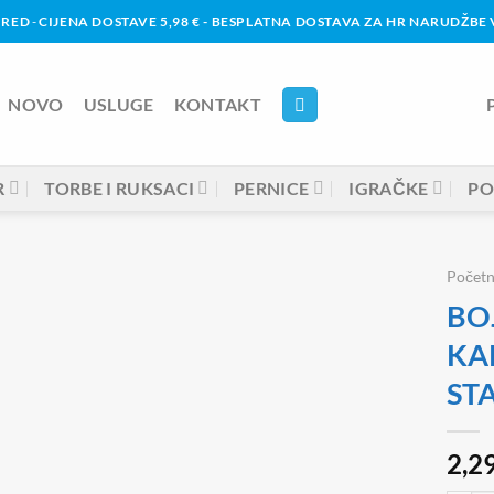
URED
-
CIJENA DOSTAVE 5,98 € - BESPLATNA DOSTAVA ZA HR NARUDŽBE 
NOVO
USLUGE
KONTAKT
R
TORBE I RUKSACI
PERNICE
IGRAČKE
PO
Počet
BO
KA
STA
2,2