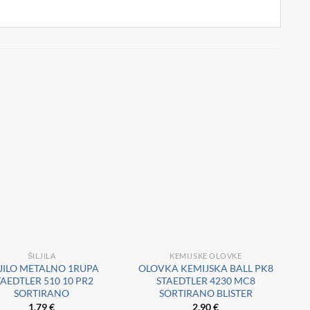
ŠILJILA
KEMIJSKE OLOVKE
LJILO METALNO 1RUPA
OLOVKA KEMIJSKA BALL PK8
TAEDTLER 510 10 PR2
STAEDTLER 4230 MC8
SORTIRANO
SORTIRANO BLISTER
1,79
€
2,90
€