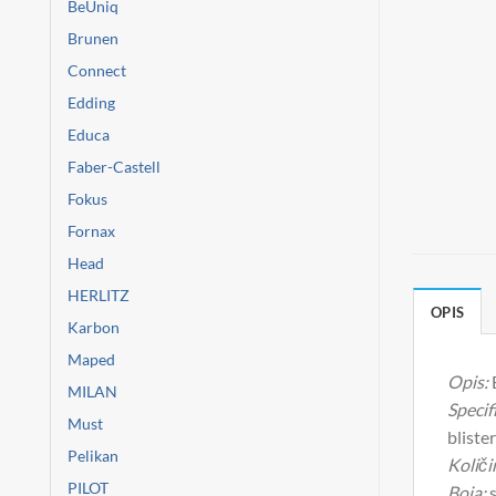
BeUniq
Brunen
Connect
Edding
Educa
Faber-Castell
Fokus
Fornax
Head
HERLITZ
OPIS
Karbon
Maped
Opis:
MILAN
Specifi
Must
blister
Pelikan
Količi
PILOT
Boja:
s