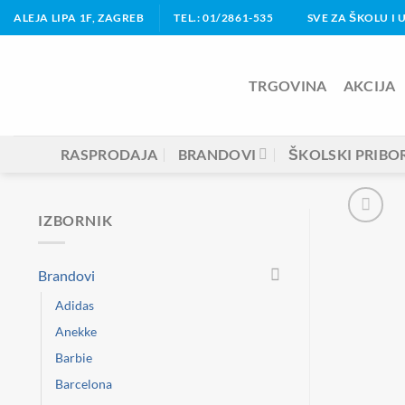
Skip
ALEJA LIPA 1F, ZAGREB
TEL.: 01/2861-535
SVE ZA ŠKOLU I 
to
content
TRGOVINA
AKCIJA
RASPRODAJA
BRANDOVI
ŠKOLSKI PRIBO
IZBORNIK
Brandovi
Adidas
Anekke
Barbie
Barcelona