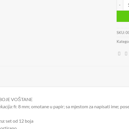
BOJE 
SKU:
0
Kategor
BOJE VOŠTANE
kacija:
fi: 8 mm; omotane u papir; sa mjestom za napisati ime; pos
na:
set od 12 boja
ortirano