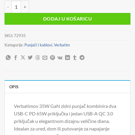
Punjač zidni Verbatim GaN #32200 1xUSB/PD 35W/1xUSB-A QC 3.0 
DODAJ U KOŠARICU
SKU:
72935
Kategorije:
Punjači i kablovi
,
Verbatim
OPIS
Verbatimov 35W GaN zidni punjač kombinira dva
USB-C PD 65W priključka i jedan USB-A QC 3.0
priključak u elegantnom dizajnu veličine dlana.
Idealan za ured, dom ili putovanje za napajanje