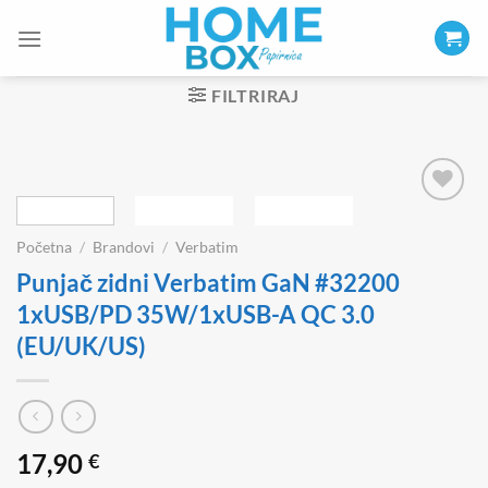
Skip
to
content
FILTRIRAJ
Početna
/
Brandovi
/
Verbatim
Punjač zidni Verbatim GaN #32200
1xUSB/PD 35W/1xUSB-A QC 3.0
(EU/UK/US)
17,90
€