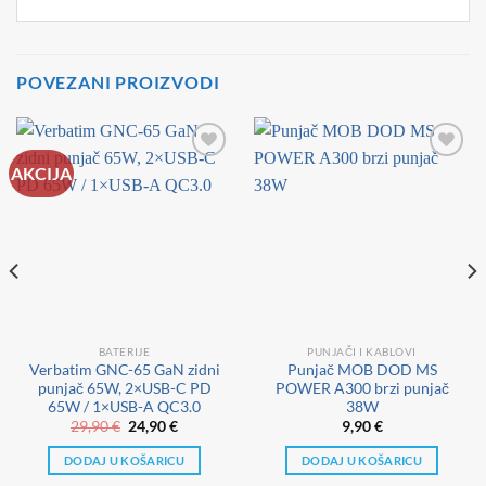
POVEZANI PROIZVODI
AKCIJA
BATERIJE
PUNJAČI I KABLOVI
Verbatim GNC-65 GaN zidni
Punjač MOB DOD MS
punjač 65W, 2×USB-C PD
POWER A300 brzi punjač
65W / 1×USB-A QC3.0
38W
Izvorna
Trenutna
29,90
€
24,90
€
9,90
€
cijena
cijena
bila
je:
DODAJ U KOŠARICU
DODAJ U KOŠARICU
je:
24,90 €.
29,90 €.