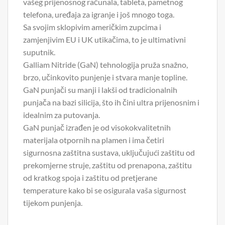
vašeg prijenosnog računala, tableta, pametnog
telefona, uređaja za igranje i još mnogo toga.
Sa svojim sklopivim američkim zupcima i
zamjenjivim EU i UK utikačima, to je ultimativni
suputnik.
Galliam Nitride (GaN) tehnologija pruža snažno,
brzo, učinkovito punjenje i stvara manje topline.
GaN punjači su manji i lakši od tradicionalnih
punjača na bazi silicija, što ih čini ultra prijenosnim i
idealnim za putovanja.
GaN punjač izrađen je od visokokvalitetnih
materijala otpornih na plamen i ima četiri
sigurnosna zaštitna sustava, uključujući zaštitu od
prekomjerne struje, zaštitu od prenapona, zaštitu
od kratkog spoja i zaštitu od pretjerane
temperature kako bi se osigurala vaša sigurnost
tijekom punjenja.