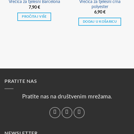
Vrećica za tjelesni crna
Vrećica za tjelesni Barcelona
polyester
7,90
€
6,90
€
PROČITAJ VIŠE
DODAJ U KOŠARICU
PRATITE NAS
Pratite nas na društvenim mrežama.
NEWSLETTER