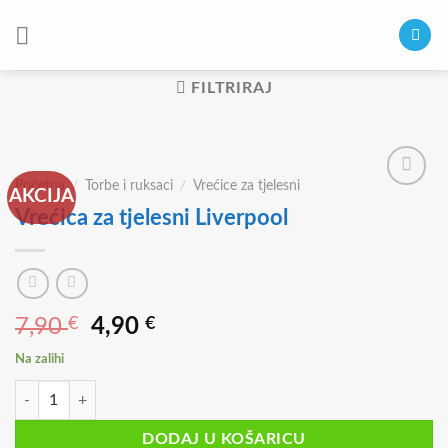
Skip
to
content
FILTRIRAJ
Početna
/
Torbe i ruksaci
/
Vrećice za tjelesni
AKCIJA
Vrećica za tjelesni Liverpool
Izvorna
Trenutna
7,90
€
4,90
€
cijena
cijena
Na zalihi
bila
je:
Vrećica za tjelesni Liverpool količina
je:
4,90 €.
7,90 €.
DODAJ U KOŠARICU