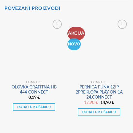
POVEZANI PROIZVODI
AKCIJA
NOVO
CONNECT
CONNECT
OLOVKA GRAFITNA HB
PERNICA PUNA 1ZIP
444 CONNECT
2PREKLOPA PLAY ON 1A
24.CONNECT
0,19
€
Izvorna
Trenutna
17,90
€
14,90
€
cijena
cijena
DODAJ U KOŠARICU
bila
je:
DODAJ U KOŠARICU
je:
14,90 €.
17,90 €.