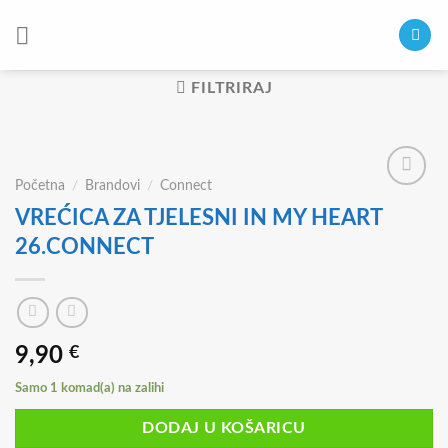
Skip
to
content
FILTRIRAJ
Početna
/
Brandovi
/
Connect
VREĆICA ZA TJELESNI IN MY HEART
26.CONNECT
9,90
€
Samo 1 komad(a) na zalihi
DODAJ U KOŠARICU