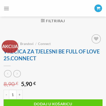
Skip
to
content
FILTRIRAJ
Početna
/
Brandovi
/
Connect
AKCIJA
VREĆICA ZA TJELESNI BE FULL OF LOVE
25.CONNECT
Izvorna
Trenutna
8,90
5,90
€
€
cijena
cijena
VREĆICA ZA TJELESNI BE FULL OF LOVE 25.CONNECT količina
bila
je:
je:
5,90 €.
DODAJ U KOŠARICU