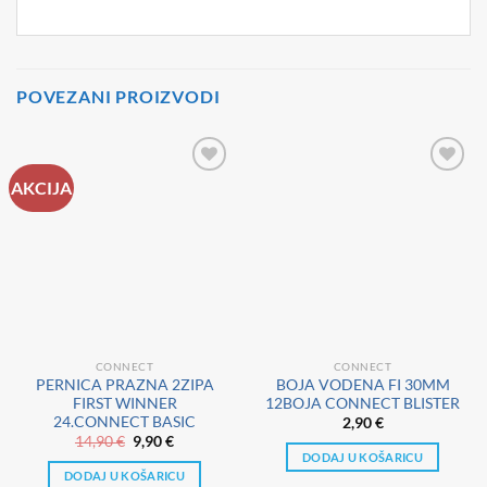
POVEZANI PROIZVODI
AKCIJA
CONNECT
CONNECT
PERNICA PRAZNA 2ZIPA
BOJA VODENA FI 30MM
FIRST WINNER
12BOJA CONNECT BLISTER
24.CONNECT BASIC
2,90
€
Izvorna
Trenutna
14,90
€
9,90
€
cijena
cijena
DODAJ U KOŠARICU
bila
je:
DODAJ U KOŠARICU
je:
9,90 €.