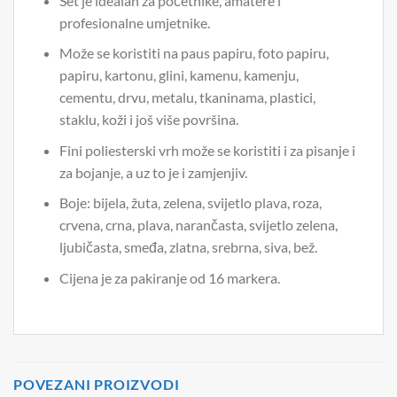
Set je idealan za početnike, amatere i
profesionalne umjetnike.
Može se koristiti na paus papiru, foto papiru,
papiru, kartonu, glini, kamenu, kamenju,
cementu, drvu, metalu, tkaninama, plastici,
staklu, koži i još više površina.
Fini poliesterski vrh može se koristiti i za pisanje i
za bojanje, a uz to je i zamjenjiv.
Boje: bijela, žuta, zelena, svijetlo plava, roza,
crvena, crna, plava, narančasta, svijetlo zelena,
ljubičasta, smeđa, zlatna, srebrna, siva, bež.
Cijena je za pakiranje od 16 markera.
POVEZANI PROIZVODI