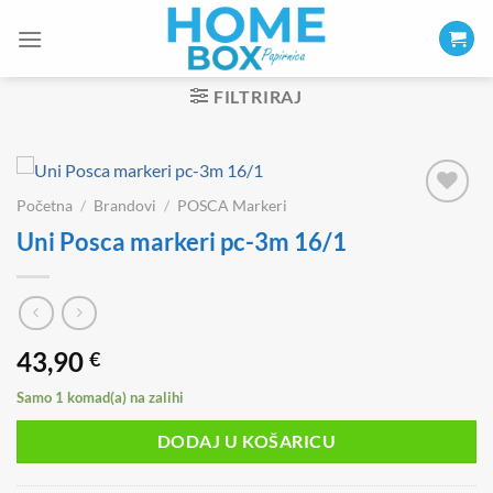
Skip
to
content
FILTRIRAJ
Početna
/
Brandovi
/
POSCA Markeri
Uni Posca markeri pc-3m 16/1
43,90
€
Samo 1 komad(a) na zalihi
DODAJ U KOŠARICU