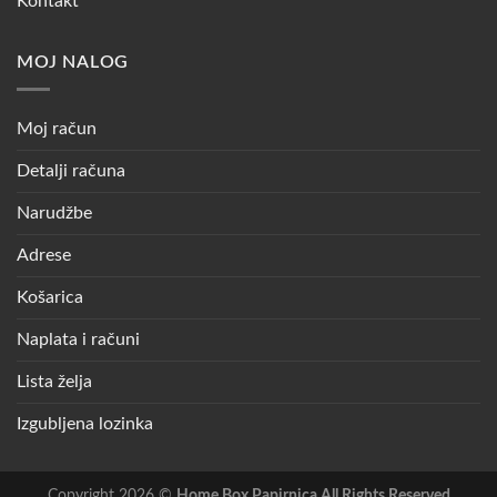
Kontakt
MOJ NALOG
Moj račun
Detalji računa
Narudžbe
Adrese
Košarica
Naplata i računi
Lista želja
Izgubljena lozinka
Copyright 2026 ©
Home Box Papirnica All Rights Reserved