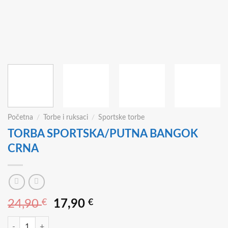
Početna
/
Torbe i ruksaci
/
Sportske torbe
TORBA SPORTSKA/PUTNA BANGOK
CRNA
Izvorna
Trenutna
24,90
€
17,90
€
cijena
cijena
TORBA SPORTSKA/PUTNA BANGOK CRNA količina