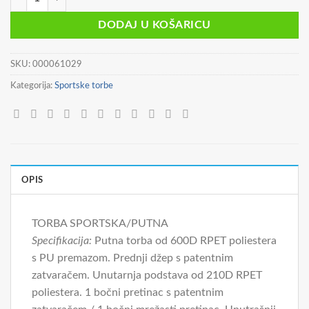
bila
je:
je:
17,90 €.
DODAJ U KOŠARICU
24,90 €.
SKU:
000061029
Kategorija:
Sportske torbe
OPIS
TORBA SPORTSKA/PUTNA
Specifikacija:
Putna torba od 600D RPET poliestera
s PU premazom. Prednji džep s patentnim
zatvaračem. Unutarnja podstava od 210D RPET
poliestera. 1 bočni pretinac s patentnim