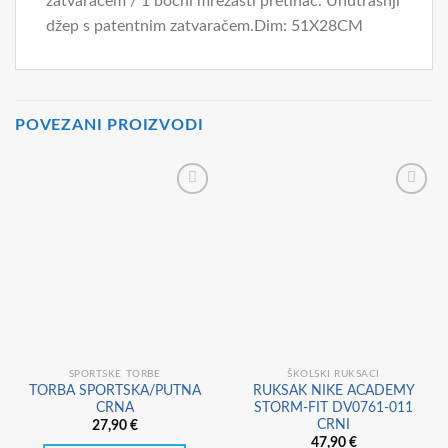
zatvaračem / 1 bočni mrežasti pretinac. Unutrašnji
džep s patentnim zatvaračem.Dim: 51X28CM
POVEZANI PROIZVODI
SPORTSKE TORBE
ŠKOLSKI RUKSACI
TORBA SPORTSKA/PUTNA
RUKSAK NIKE ACADEMY
CRNA
STORM-FIT DV0761-011
CRNI
27,90
€
47,90
€