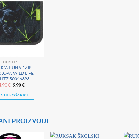
HERLITZ
ICA PUNA 1ZIP
LOPA WILD LIFE
LITZ 50046393
Izvorna
Trenutna
4,90
€
9,90
€
cijena
cijena
bila
je:
AJ U KOŠARICU
je:
9,90 €.
14,90 €.
ANI PROIZVODI