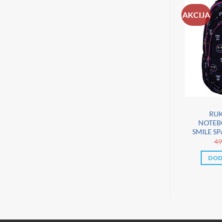
AKCIJA
RUK
NOTEB
SMILE S
49
DOD