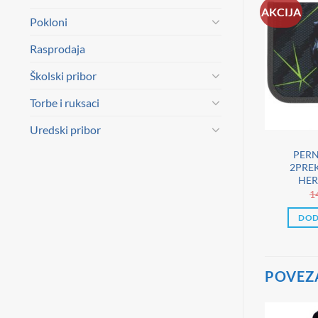
AKCIJA
Pokloni
Rasprodaja
Školski pribor
Torbe i ruksaci
Uredski pribor
PERN
2PREK
HER
1
DOD
POVEZ