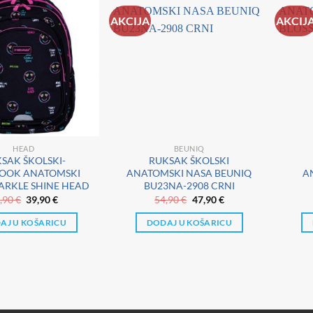
AKCIJA
AKCIJ
HEAD
BEUNIQ
SAK ŠKOLSKI-
RUKSAK ŠKOLSKI
OOK ANATOMSKI
ANATOMSKI NASA BEUNIQ
A
PARKLE SHINE HEAD
BU23NA-2908 CRNI
Izvorna
Trenutna
Izvorna
Trenutna
,90
€
39,90
€
54,90
€
47,90
€
cijena
cijena
cijena
cijena
bila
je:
bila
je:
AJ U KOŠARICU
DODAJ U KOŠARICU
je:
39,90 €.
je:
47,90 €.
49,90 €.
54,90 €.