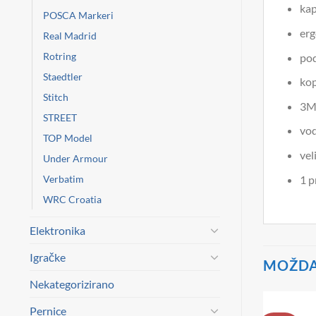
kap
POSCA Markeri
erg
Real Madrid
Rotring
pod
Staedtler
kop
Stitch
3M 
STREET
vod
TOP Model
vel
Under Armour
Verbatim
1 p
WRC Croatia
Elektronika
Igračke
MOŽDA 
Nekategorizirano
Pernice