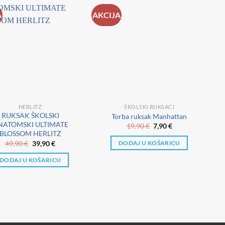
A
AKCIJA
AK
HERLITZ
ŠKOLSKI RUKSACI
RUKSAK ŠKOLSKI
Torba ruksak Manhattan
NATOMSKI ULTIMATE
Izvorna
Trenutna
19,90
€
7,90
€
cijena
cijena
BLOSSOM HERLITZ
bila
je:
Izvorna
Trenutna
49,90
€
39,90
€
DODAJ U KOŠARICU
je:
7,90 €.
cijena
cijena
19,90 €.
bila
je:
DODAJ U KOŠARICU
je:
39,90 €.
49,90 €.