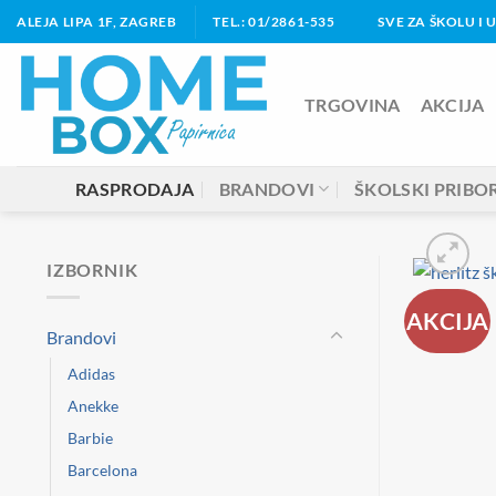
Skip
ALEJA LIPA 1F, ZAGREB
TEL.: 01/2861-535
SVE ZA ŠKOLU I 
to
content
TRGOVINA
AKCIJA
RASPRODAJA
BRANDOVI
ŠKOLSKI PRIBO
IZBORNIK
AKCIJA
Brandovi
Adidas
Anekke
Barbie
Barcelona