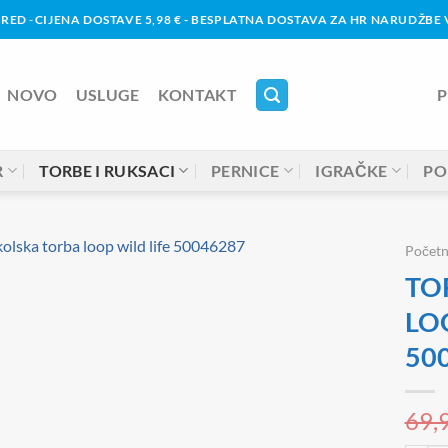
URED
-
CIJENA DOSTAVE 5,98 € - BESPLATNA DOSTAVA ZA HR NARUDŽBE V
NOVO
USLUGE
KONTAKT
P
R
TORBE I RUKSACI
PERNICE
IGRAČKE
PO
Počet
TO
LOO
50
69,