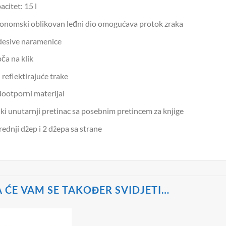
acitet: 15 l
onomski oblikovan leđni dio omogućava protok zraka
esive naramenice
ča na klik
reflektirajuće trake
ootporni materijal
iki unutarnji pretinac sa posebnim pretincem za knjige
rednji džep i 2 džepa sa strane
ĆE VAM SE TAKOĐER SVIDJETI…