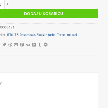
 ŠKOLSKA ANATOMSKA LOOP WILD LIFE HERLITZ 50046287 količin
bila
je:
je:
44,90 €.
DODAJ U KOŠARICU
69,90 €.
00055691
ije:
HERLITZ
,
Rasprodaja
,
Školske torbe
,
Torbe i ruksaci
7