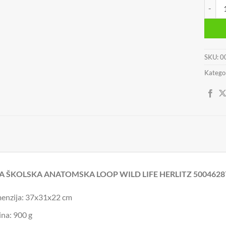
TORBA
SKU:
0
Kategor
A ŠKOLSKA ANATOMSKA LOOP WILD LIFE HERLITZ 5004628
enzija: 37x31x22 cm
ina: 900 g