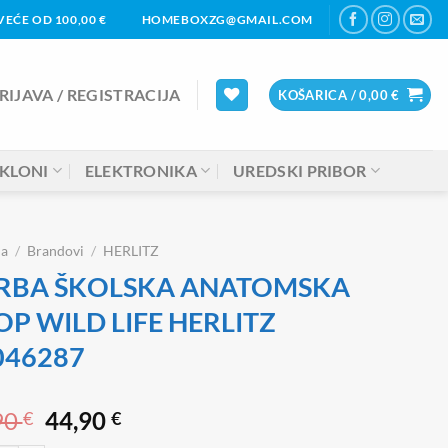
EĆE OD 100,00 €
HOMEBOXZG@GMAIL.COM
RIJAVA / REGISTRACIJA
KOŠARICA /
0,00
€
KLONI
ELEKTRONIKA
UREDSKI PRIBOR
na
/
Brandovi
/
HERLITZ
RBA ŠKOLSKA ANATOMSKA
P WILD LIFE HERLITZ
046287
Izvorna
Trenutna
90
44,90
€
€
cijena
cijena