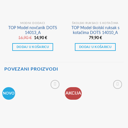
MODNI DODACI
ŠKOLSKI RUKSACI S KOTAČIMA
TOP Model novčanik DOTS
TOP Model školski ruksak s
14013_A
kotačima DOTS 14010_A
Izvorna
Trenutna
16,90
€
14,90
€
79,90
€
cijena
cijena
bila
je:
DODAJ U KOŠARICU
DODAJ U KOŠARICU
je:
14,90 €.
16,90 €.
POVEZANI PROIZVODI
AKCIJA
NOVO