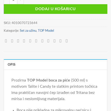
DODAJ U KOŠARICU
SKU:
4010070723644
Kategorije:
Set za užinu
,
TOP Model
OPIS
Prozirna
TOP Model boca za piće
(500 ml) s
motivom Talite i Candy te slatkim printom točkica
ima praktičan navojni čep izrađen od Tritana bez
mirisa i neslomljivog materijala.
Boca nije prikladna za mikrovalnu pećnicu i