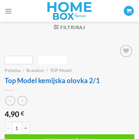
Skip
to
content
FILTRIRAJ
Početna
/
Brandovi
/
TOP Model
Top Model kemijska olovka 2/1
4,90
€
Top Model kemijska olovka 2/1 količina