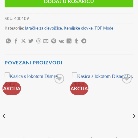
DODAJ U KOŠARICU
SKU:
400109
Kategorije:
Igračke za djevojčice
,
Kemijske olovke
,
TOP Model
POVEZANI PROIZVODI
AKCIJA
AKCIJA