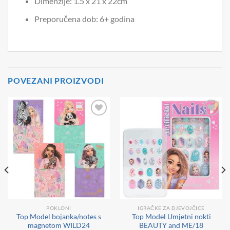
Dimenzije: 1.5 x 21 x 22cm
Preporučena dob: 6+ godina
POVEZANI PROIZVODI
Dodaj
Dodaj
na
na
listu
listu
želja
želja
POKLONI
IGRAČKE ZA DJEVOJČICE
Top Model bojanka/notes s
Top Model Umjetni nokti
magnetom WILD24
BEAUTY and ME/18