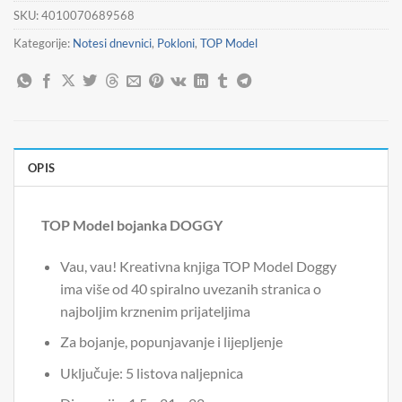
SKU:
4010070689568
Kategorije:
Notesi dnevnici
,
Pokloni
,
TOP Model
OPIS
TOP Model bojanka DOGGY
Vau, vau! Kreativna knjiga TOP Model Doggy
ima više od 40 spiralno uvezanih stranica o
najboljim krznenim prijateljima
Za bojanje, popunjavanje i lijepljenje
Uključuje: 5 listova naljepnica