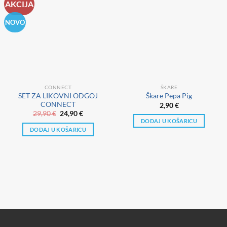
AKCIJA
NOVO
CONNECT
ŠKARE
SET ZA LIKOVNI ODGOJ
Škare Pepa Pig
CONNECT
2,90
€
Izvorna
Trenutna
29,90
€
24,90
€
cijena
cijena
DODAJ U KOŠARICU
bila
je:
DODAJ U KOŠARICU
je:
24,90 €.
29,90 €.