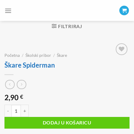
Skip
to
content
FILTRIRAJ
Početna
/
Školski pribor
/
Škare
Škare Spiderman
2,90
€
Škare Spiderman količina
DODAJ U KOŠARICU