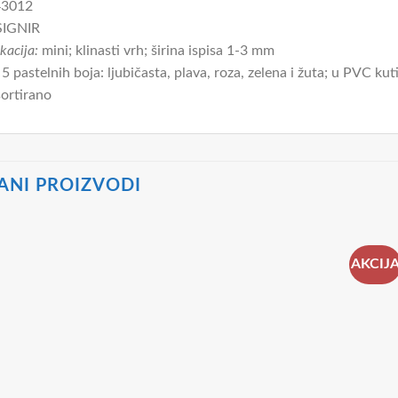
43012
IGNIR
kacija:
mini; klinasti vrh; širina ispisa 1-3 mm
 5 pastelnih boja: ljubičasta, plava, roza, zelena i žuta; u PVC kuti
ortirano
ANI PROIZVODI
AKCIJ