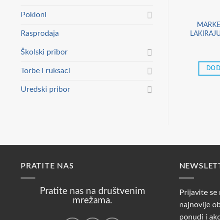
Pokloni
MARKE
Rasprodaja
LAKIRAJ
Školski pribor
DOD
Torbe i ruksaci
Uredski pribor
PRATITE NAS
NEWSLET
Pratite nas na društvenim
Prijavite se
mrežama.
najnovije ob
ponudi i ak