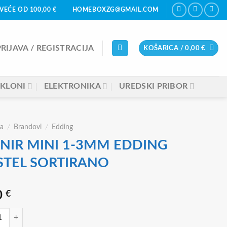
VEĆE OD 100,00 €
HOMEBOXZG@GMAIL.COM
PRIJAVA / REGISTRACIJA
KOŠARICA /
0,00
€
KLONI
ELEKTRONIKA
UREDSKI PRIBOR
a
/
Brandovi
/
Edding
GNIR MINI 1-3MM EDDING
STEL SORTIRANO
0
€
R MINI 1-3MM EDDING PASTEL SORTIRANO količina