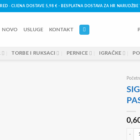
URED
-
CIJENA DOSTAVE 5,98 € - BESPLATNA DOSTAVA ZA HR NARUDŽBE 
NOVO
USLUGE
KONTAKT
R
TORBE I RUKSACI
PERNICE
IGRAČKE
PO
Početn
SI
PA
0,6
SIGNI