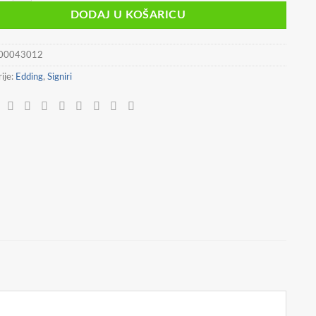
DODAJ U KOŠARICU
00043012
ije:
Edding
,
Signiri