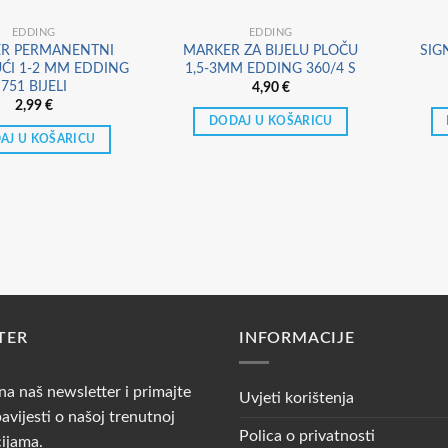
EDDING
EDDING
R PERMANENTNI
MARKER ZA BIJELU PLOČU
SIG
UĆI 1-2 MM EDDING
1,5-3MM EDDING 360/4 S
751 BIJELI
4,90
€
2,99
€
DODAJ U KOŠARICU
AJ U KOŠARICU
TER
INFORMACIJE
 na naš newsletter i primajte
Uvjeti korištenja
avijesti o našoj trenutnoj
Polica o privatnosti
cijama.