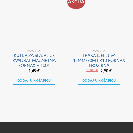
AKCIJA
FORNAX
FORNAX
KUTIJA ZA SPAJALICE
TRAKA LJEPLJIVA
KVADRAT MAGNETNA
15MM/33M PK10 FORNAX
FORNAX F-1001
PROZIRNA
Izvorna
Trenutna
1,49
€
3,90
€
2,90
€
cijena
cijena
bila
je:
DODAJ U KOŠARICU
DODAJ U KOŠARICU
je:
2,90 €.
3,90 €.