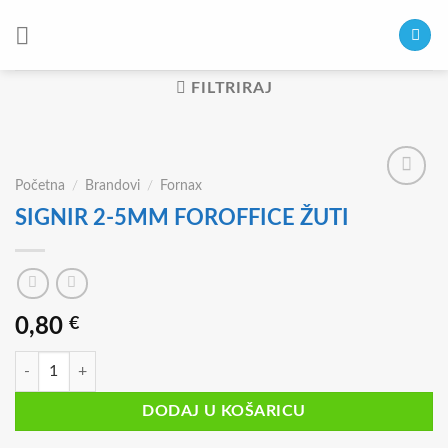
Skip
to
content
FILTRIRAJ
Početna
/
Brandovi
/
Fornax
SIGNIR 2-5MM FOROFFICE ŽUTI
0,80
€
SIGNIR 2-5MM FOROFFICE ŽUTI količina
DODAJ U KOŠARICU