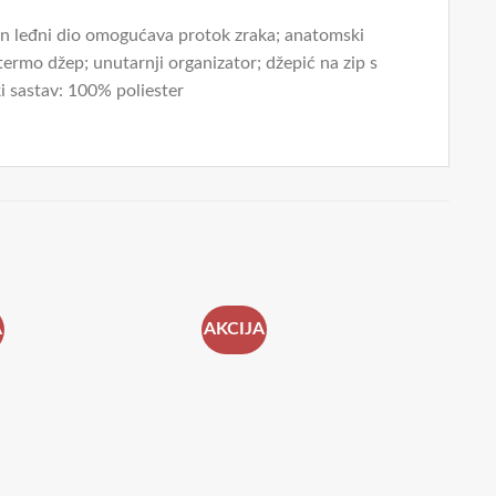
n leđni dio omogućava protok zraka; anatomski
termo džep; unutarnji organizator; džepić na zip s
i sastav: 100% poliester
A
AKCIJA
AK
NO