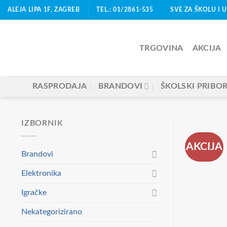
Skip
ALEJA LIPA 1F, ZAGREB
TEL.: 01/2861-535
SVE ZA ŠKOLU I 
to
content
TRGOVINA
AKCIJA
RASPRODAJA
BRANDOVI
ŠKOLSKI PRIBO
IZBORNIK
AKCIJA
Brandovi
Elektronika
Igračke
Nekategorizirano