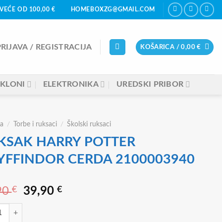
VEĆE OD 100,00 €
HOMEBOXZG@GMAIL.COM
PRIJAVA / REGISTRACIJA
KOŠARICA /
0,00
€
KLONI
ELEKTRONIKA
UREDSKI PRIBOR
a
/
Torbe i ruksaci
/
Školski ruksaci
KSAK HARRY POTTER
YFFINDOR CERDA 2100003940
Izvorna
Trenutna
90
€
39,90
€
cijena
cijena
K HARRY POTTER GRYFFINDOR CERDA 2100003940 količina
bila
je: