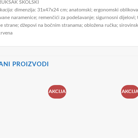
UKSAK ŠKOLSKI
kacija:
dimenzija: 31x47x24 cm; anatomski; ergonomski oblikova
vane naramenice; remenčići za podešavanje; sigurnosni dijelovi; 
e strane; džepovi na bočnim stranama; obložena ručka; sirovinsk
rvena
ANI PROIZVODI
AKCIJA
AKCIJ