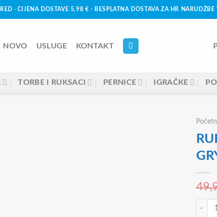
URED
-
CIJENA DOSTAVE 5,98 € - BESPLATNA DOSTAVA ZA HR NARUDŽBE 
NOVO
USLUGE
KONTAKT
R
TORBE I RUKSACI
PERNICE
IGRAČKE
PO
Početn
RU
GR
49,
RUKSA