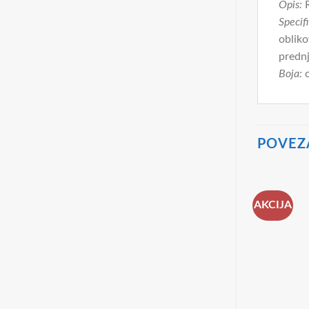
Opis:
R
Specifi
obliko
prednj
Boja:
c
POVEZ
AKCIJA