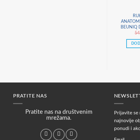
RU
ANATOMS
BEUNIQ 
54
DOD
PRATITE NAS
NEWSLET
Pratite nas na društvenim
Prijavite se
mrežama.
najnovije ob
ponudi i ak