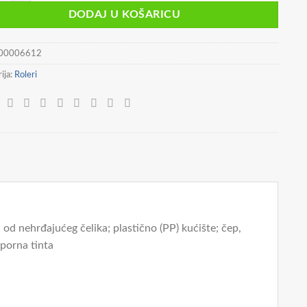
DODAJ U KOŠARICU
00006612
ija:
Roleri
 od nehrđajućeg čelika; plastično (PP) kućište; čep,
tporna tinta