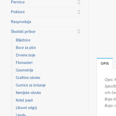
Pernice
Pokloni
Rasprodaja
Školski pribor
Bilježnice
Boce za piće
Drvene boje
Flomasteri
OPIS
Geometrija
Grafitne olovke
Opis:
Gumice za brisanje
Specifi
vrh če
Kemijske olovke
Boja ti
Kolaž papir
Boja:
c
Likovni odgoj
Ljepila