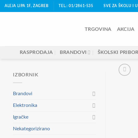
Skip
ALEJA LIPA 1F, ZAGREB
TEL.: 01/2861-535
SVE ZA ŠKOLU I 
to
content
TRGOVINA
AKCIJA
RASPRODAJA
BRANDOVI
ŠKOLSKI PRIBO
IZBORNIK
Brandovi
Elektronika
Igračke
Nekategorizirano