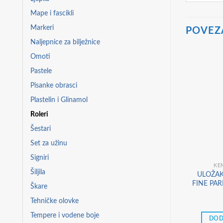
Mape i fascikli
Markeri
POVEZ
Naljepnice za bilježnice
Omoti
Pastele
Pisanke obrasci
Plastelin i Glinamol
Roleri
Šestari
Set za užinu
Signiri
KE
Šiljila
ULOŽAK
FINE PAR
Škare
Tehničke olovke
Tempere i vodene boje
DOD