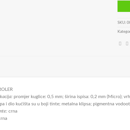
SKU:
0
Kategor
ROLER
kacija:
promjer kuglice: 0,5 mm; širina ispisa: 0,2 mm (Micro); vrh
pa i dio kućišta su u boji tinte; metalna klipsa; pigmentna vodoo
nte:
crna
rna