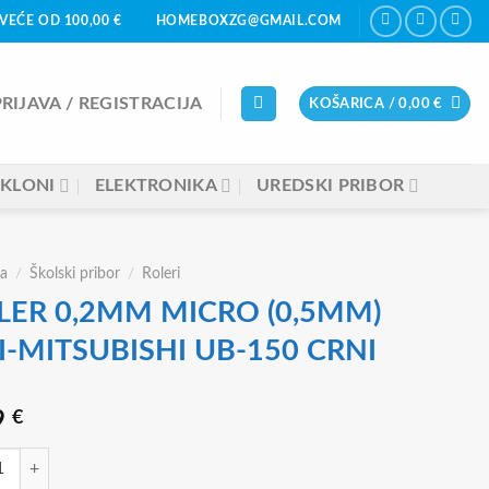
VEĆE OD 100,00 €
HOMEBOXZG@GMAIL.COM
PRIJAVA / REGISTRACIJA
KOŠARICA /
0,00
€
KLONI
ELEKTRONIKA
UREDSKI PRIBOR
a
/
Školski pribor
/
Roleri
LER 0,2MM MICRO (0,5MM)
I-MITSUBISHI UB-150 CRNI
9
€
0,2MM MICRO (0,5MM) UNI-MITSUBISHI UB-150 CRNI količina