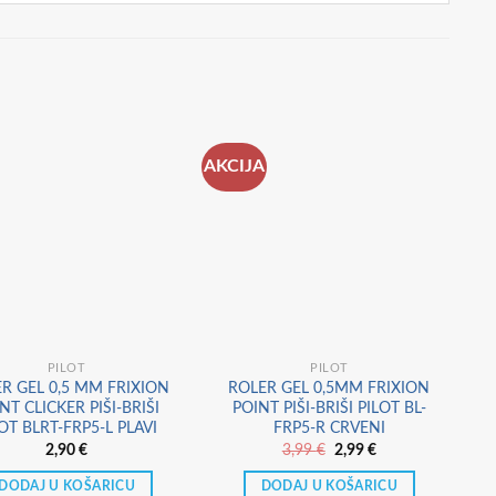
AKCIJA
PILOT
PILOT
R GEL 0,5 MM FRIXION
ROLER GEL 0,5MM FRIXION
NT CLICKER PIŠI-BRIŠI
POINT PIŠI-BRIŠI PILOT BL-
F
OT BLRT-FRP5-L PLAVI
FRP5-R CRVENI
Izvorna
Trenutna
2,90
€
3,99
€
2,99
€
cijena
cijena
bila
je:
DODAJ U KOŠARICU
DODAJ U KOŠARICU
je:
2,99 €.