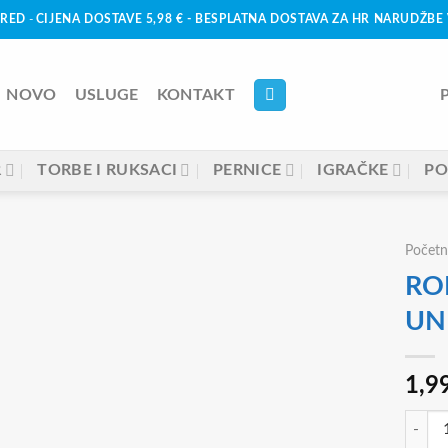
URED
-
CIJENA DOSTAVE 5,98 € - BESPLATNA DOSTAVA ZA HR NARUDŽBE 
NOVO
USLUGE
KONTAKT
R
TORBE I RUKSACI
PERNICE
IGRAČKE
PO
Početn
RO
UN
1,9
ROLER 