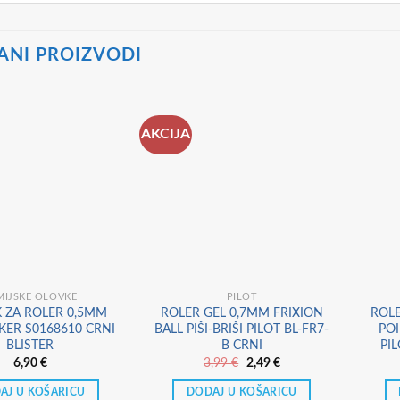
ANI PROIZVODI
AKCIJA
MIJSKE OLOVKE
PILOT
 ZA ROLER 0,5MM
ROLER GEL 0,7MM FRIXION
ROLE
KER S0168610 CRNI
BALL PIŠI-BRIŠI PILOT BL-FR7-
POI
BLISTER
B CRNI
PIL
Izvorna
Trenutna
6,90
€
3,99
€
2,49
€
cijena
cijena
bila
je:
AJ U KOŠARICU
DODAJ U KOŠARICU
je:
2,49 €.