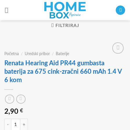
Skip
to
content
FILTRIRAJ
Početna
/
Uredski pribor
/
Baterije
Renata Hearing Aid PR44 gumbasta
baterija za 675 cink-zračni 660 mAh 1.4 V
6 kom
2,90
€
Renata Hearing Aid PR44 gumbasta baterija za 675 cink-zračni 660 mA