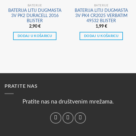
BATERIJE
BATERIJE
BATERIJA LITIJ DUGMASTA
BATERIJA LITIJ DUGMASTA
3V PK2 DURACELL 2016
3V PK4 CR2025 VERBATIM
BLISTER
49532 BLISTER
2,90
€
1,99
€
DODAJ U KOŠARICU
DODAJ U KOŠARICU
PRATITE NAS
Pratite nas na društvenim mrežama.