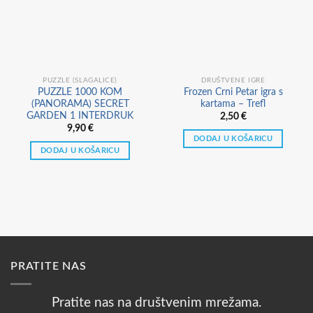
PUZZLE (SLAGALICE)
DRUŠTVENE IGRE
PUZZLE 1000 KOM
Frozen Crni Petar igra s
(PANORAMA) SECRET
kartama – Trefl
GARDEN 1 INTERDRUK
2,50
€
9,90
€
DODAJ U KOŠARICU
DODAJ U KOŠARICU
PRATITE NAS
Pratite nas na društvenim mrežama.