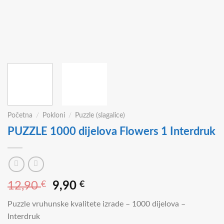
Početna
/
Pokloni
/
Puzzle (slagalice)
PUZZLE 1000 dijelova Flowers 1 Interdruk
Izvorna
Trenutna
12,90
€
9,90
€
cijena
cijena
Puzzle vruhunske kvalitete izrade – 1000 dijelova –
bila
je:
Interdruk
je:
9,90 €.