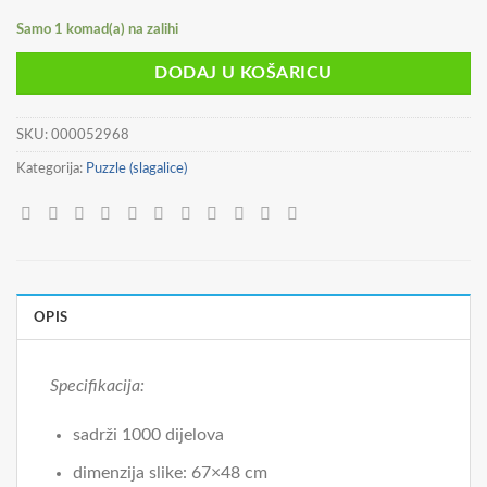
12,90 €.
Samo 1 komad(a) na zalihi
DODAJ U KOŠARICU
SKU:
000052968
Kategorija:
Puzzle (slagalice)
OPIS
Specifikacija:
sadrži 1000 dijelova
dimenzija slike: 67×48 cm