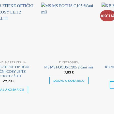
AKCIJ
ALNA PERIFERIJA
ELEKTRONIKA
B 3TIPKE OPTIČKI
KB M
MS MS FOCUS C105 žičani miš
ČNI COSY LEITZ
7,83
€
310019 ŽUTI
29,90
€
DODAJ U KOŠARICU
AJ U KOŠARICU