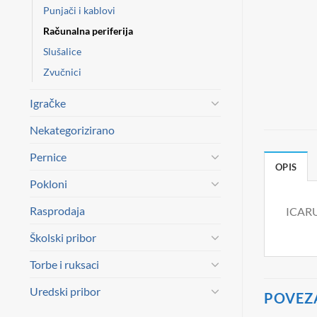
Punjači i kablovi
Računalna periferija
Slušalice
Zvučnici
Igračke
Nekategorizirano
Pernice
OPIS
Pokloni
Rasprodaja
ICARUS
Školski pribor
Torbe i ruksaci
Uredski pribor
POVEZ