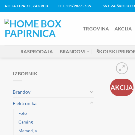
Skip
ALEJA LIPA 1F, ZAGREB
TEL.: 01/2861-535
SVE ZA ŠKOLU I 
to
content
TRGOVINA
AKCIJA
RASPRODAJA
BRANDOVI
ŠKOLSKI PRIBO
IZBORNIK
AKCIJA
Brandovi
Elektronika
Foto
Gaming
Memorija