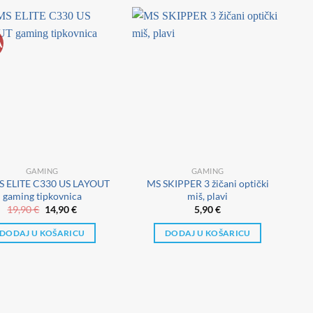
A
GAMING
GAMING
S ELITE C330 US LAYOUT
MS SKIPPER 3 žičani optički
gaming tipkovnica
miš, plavi
Izvorna
Trenutna
19,90
€
14,90
€
5,90
€
cijena
cijena
bila
je:
DODAJ U KOŠARICU
DODAJ U KOŠARICU
je:
14,90 €.
19,90 €.