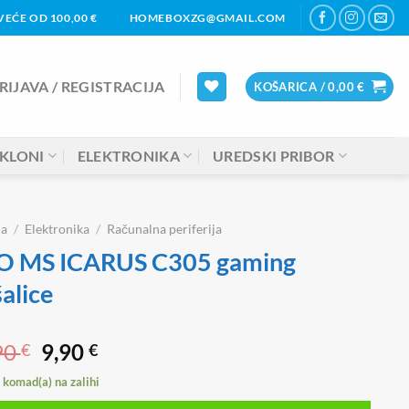
EĆE OD 100,00 €
HOMEBOXZG@GMAIL.COM
RIJAVA / REGISTRACIJA
KOŠARICA /
0,00
€
KLONI
ELEKTRONIKA
UREDSKI PRIBOR
na
/
Elektronika
/
Računalna periferija
O MS ICARUS C305 gaming
šalice
Izvorna
Trenutna
90
9,90
€
€
cijena
cijena
komad(a) na zalihi
bila
je: