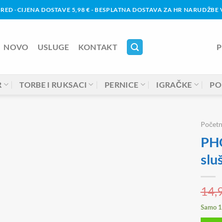
URED
-
CIJENA DOSTAVE 5,98 € - BESPLATNA DOSTAVA ZA HR NARUDŽBE V
NOVO
USLUGE
KONTAKT
P
R
TORBE I RUKSACI
PERNICE
IGRAČKE
PO
Počet
PH
slu
14,
Samo 1 