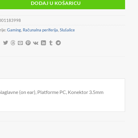
je:
9,90 €.
DODAJ U KOŠARICU
14,90 €.
001183998
ije:
Gaming
,
Računalna periferija
,
Slušalice
 Naglavne (on ear), Platforme PC, Konektor 3.5mm