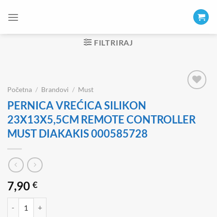
Skip
to
content
FILTRIRAJ
Početna
/
Brandovi
/
Must
PERNICA VREĆICA SILIKON
23X13X5,5CM REMOTE CONTROLLER
MUST DIAKAKIS 000585728
7,90
€
PERNICA VREĆICA SILIKON 23X13X5,5CM REMOTE CONTROLLER M