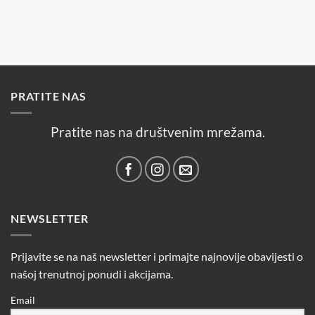
proizvod
ima
više
varijanti.
Opcije
se
PRATITE NAS
mogu
odabrati
na
Pratite nas na društvenim mrežama.
stranici
proizvoda
NEWSLETTER
Prijavite se na naš newsletter i primajte najnovije obavijesti o
našoj trenutnoj ponudi i akcijama.
Email