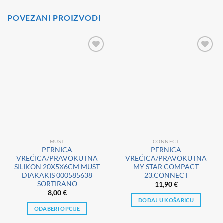
POVEZANI PROIZVODI
MUST
CONNECT
PERNICA
PERNICA
VREĆICA/PRAVOKUTNA
VREĆICA/PRAVOKUTNA
SILIKON 20X5X6CM MUST
MY STAR COMPACT
DIAKAKIS 000585638
23.CONNECT
SORTIRANO
11,90
€
8,00
€
DODAJ U KOŠARICU
ODABERI OPCIJE
Ovaj