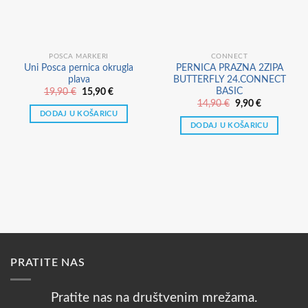
POSCA MARKERI
CONNECT
Uni Posca pernica okrugla
PERNICA PRAZNA 2ZIPA
plava
BUTTERFLY 24.CONNECT
BASIC
Izvorna
Trenutna
19,90
€
15,90
€
cijena
cijena
Izvorna
Trenutna
14,90
€
9,90
€
bila
je:
cijena
cijena
DODAJ U KOŠARICU
je:
15,90 €.
bila
je:
DODAJ U KOŠARICU
19,90 €.
je:
9,90 €.
14,90 €.
PRATITE NAS
Pratite nas na društvenim mrežama.