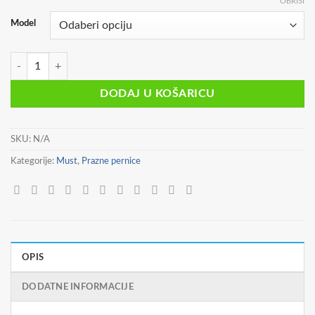
OBRIŠI
Model
PERNICA VREĆICA/PRAVOKUTNA SILIKON 20X5X6CM 3D MUST DIA
DODAJ U KOŠARICU
SKU:
N/A
Kategorije:
Must
,
Prazne pernice
OPIS
DODATNE INFORMACIJE