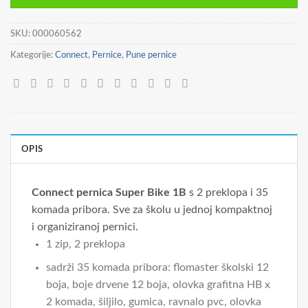
17,90 €.
SKU:
000060562
Kategorije:
Connect
,
Pernice
,
Pune pernice
OPIS
Connect pernica Super Bike 1B
s 2 preklopa i 35
komada pribora. Sve za školu u jednoj kompaktnoj
i organiziranoj pernici.
1 zip, 2 preklopa
sadrži 35 komada pribora: flomaster školski 12
boja, boje drvene 12 boja, olovka grafitna HB x
2 komada, šiljilo, gumica, ravnalo pvc, olovka