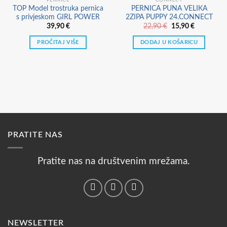
PERNICE
CONNECT
TOP Model trostruka pernica
PERNICA PUNA VELIKA
s privjeskom GIRL POWER
2ZIPA PUPPY 24.CONNECT
Izvorna
Trenutna
39,90
€
22,90
€
15,90
€
cijena
cijena
bila
je:
PROČITAJ VIŠE
DODAJ U KOŠARICU
je:
15,90 €.
22,90 €.
PRATITE NAS
Pratite nas na društvenim mrežama.
NEWSLETTER