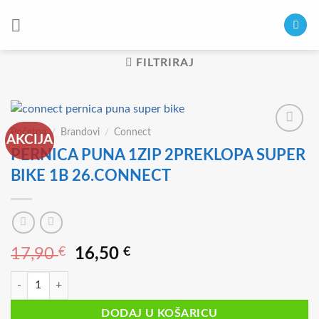
Skip
to
content
FILTRIRAJ
Početna
/
Brandovi
/
Connect
AKCIJA
PERNICA PUNA 1ZIP 2PREKLOPA SUPER
BIKE 1B 26.CONNECT
Izvorna
Trenutna
17,90
€
16,50
€
cijena
cijena
PERNICA PUNA 1ZIP 2PREKLOPA SUPER BIKE 1B 26.CONNECT koli
bila
je:
je:
16,50 €.
DODAJ U KOŠARICU