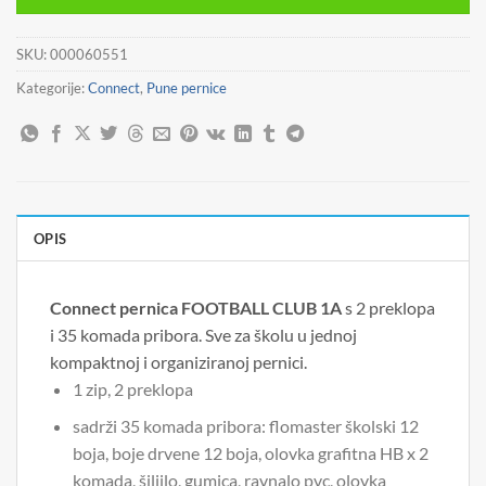
SKU:
000060551
Kategorije:
Connect
,
Pune pernice
OPIS
Connect pernica FOOTBALL CLUB 1A
s 2 preklopa
i 35 komada pribora. Sve za školu u jednoj
kompaktnoj i organiziranoj pernici.
1 zip, 2 preklopa
sadrži 35 komada pribora: flomaster školski 12
boja, boje drvene 12 boja, olovka grafitna HB x 2
komada, šiljilo, gumica, ravnalo pvc, olovka