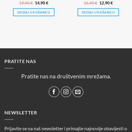
Izvorna
Trenutna
Izvorna
Trenutna
19,90
€
14,90
€
16,90
€
12,90
€
cijena
cijena
cijena
cijena
bila
je:
bila
je:
DODAJ U KOŠARICU
DODAJ U KOŠARICU
je:
14,90 €.
je:
12,90 €.
19,90 €.
16,90 €.
PRATITE NAS
Pratite nas na društvenim mrežama.
NEWSLETTER
Prijavite se na naš newsletter i primajte najnovije obavijesti o