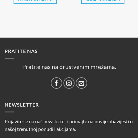
je:
0,59 €.
0,99 €.
PRATITE NAS
Pratite nas na društvenim mrežama.
NEWSLETTER
Prijavite se na naš newsletter i primajte najnovije obavijesti o
našoj trenutnoj ponudi i akcijama.