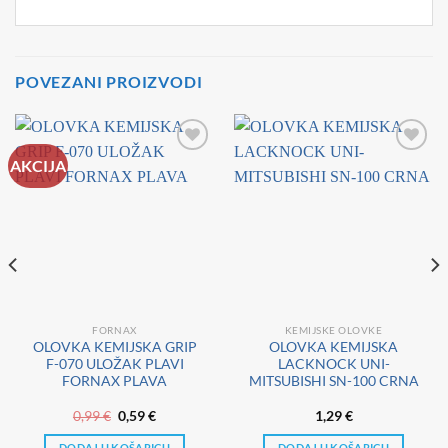
POVEZANI PROIZVODI
AKCIJA
FORNAX
KEMIJSKE OLOVKE
OLOVKA KEMIJSKA GRIP
OLOVKA KEMIJSKA
F-070 ULOŽAK PLAVI
LACKNOCK UNI-
FORNAX PLAVA
MITSUBISHI SN-100 CRNA
a
Izvorna
Trenutna
0,99
€
0,59
€
1,29
€
cijena
cijena
bila
je:
DODAJ U KOŠARICU
DODAJ U KOŠARICU