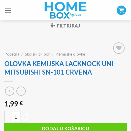
Skip
to
content
FILTRIRAJ
Početna
/
Školski pribor
/
Kemijske olovke
OLOVKA KEMIJSKA LACKNOCK UNI-
MITSUBISHI SN-101 CRVENA
1,99
€
OLOVKA KEMIJSKA LACKNOCK UNI-MITSUBISHI SN-101 CRVENA k
DODAJ U KOŠARICU