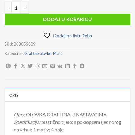
cijena
cijena
OLOVKA GRAFITNA U NASTAVCIMA LITTLIES UNICORN DIAKAKIS 0
bila
je:
je:
0,60 €.
DODAJ U KOŠARICU
1,00 €.
Dodaj na listu želja
SKU:
000055809
Kategorije:
Grafitne olovke
,
Must
OPIS
Opis:
OLOVKA GRAFITNA U NASTAVCIMA
Specifikacija:
plastično tijelo; s poklopcem (jednorog
na vrhu); 1 motiv; 4 boje