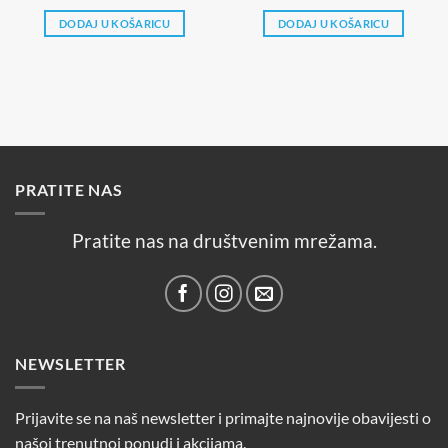
cijena
cijena
bila
je:
DODAJ U KOŠARICU
DODAJ U KOŠARICU
je:
0,99 €.
1,29 €.
PRATITE NAS
Pratite nas na društvenim mrežama.
NEWSLETTER
Prijavite se na naš newsletter i primajte najnovije obavijesti o
našoj trenutnoj ponudi i akcijama.