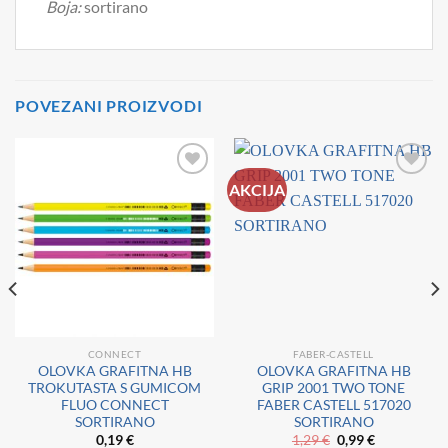
Boja:
sortirano
POVEZANI PROIZVODI
AKCIJA
Dodaj
Dodaj
na
na
listu
listu
želja
želja
CONNECT
FABER-CASTELL
OLOVKA GRAFITNA HB
OLOVKA GRAFITNA HB
TROKUTASTA S GUMICOM
GRIP 2001 TWO TONE
FLUO CONNECT
FABER CASTELL 517020
SORTIRANO
SORTIRANO
Izvorna
Trenutna
0,19
€
1,29
€
0,99
€