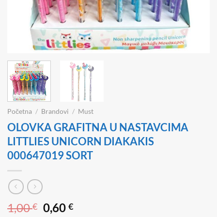
Početna
/
Brandovi
/
Must
OLOVKA GRAFITNA U NASTAVCIMA
LITTLIES UNICORN DIAKAKIS
000647019 SORT
Izvorna
Trenutna
1,00
0,60
€
€