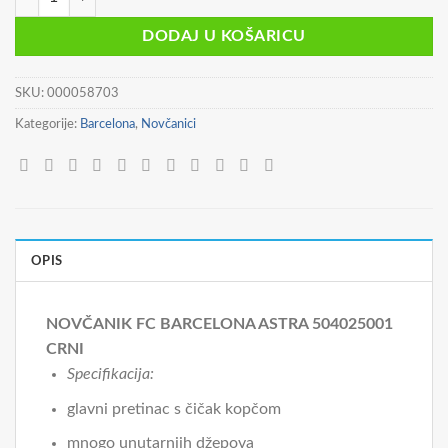
bila
je:
je:
9,90 €.
DODAJ U KOŠARICU
11,90 €.
SKU:
000058703
Kategorije:
Barcelona
,
Novčanici
OPIS
NOVČANIK FC BARCELONA ASTRA 504025001
CRNI
Specifikacija:
glavni pretinac s čičak kopčom
mnogo unutarnjih džepova