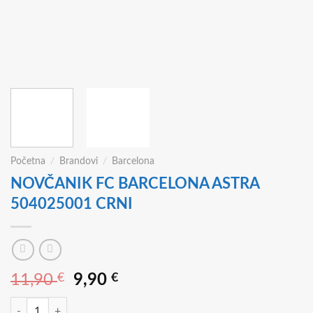
Početna
/
Brandovi
/
Barcelona
NOVČANIK FC BARCELONA ASTRA
504025001 CRNI
Izvorna
Trenutna
11,90
€
9,90
€
cijena
cijena
NOVČANIK FC BARCELONA ASTRA 504025001 CRNI količina