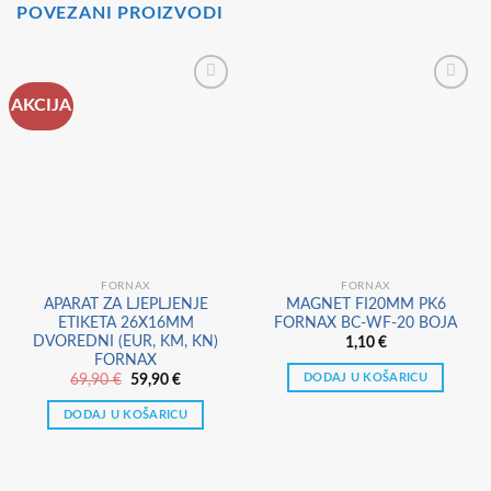
POVEZANI PROIZVODI
AKCIJA
FORNAX
FORNAX
APARAT ZA LJEPLJENJE
MAGNET FI20MM PK6
ETIKETA 26X16MM
FORNAX BC-WF-20 BOJA
DVOREDNI (EUR, KM, KN)
1,10
€
FORNAX
DODAJ U KOŠARICU
Izvorna
Trenutna
69,90
€
59,90
€
cijena
cijena
bila
je:
DODAJ U KOŠARICU
je:
59,90 €.
69,90 €.