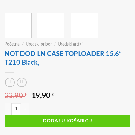
Početna
/
Uredski pribor
/
Uredski artikli
NOT DOD LN CASE TOPLOADER 15.6”
T210 Black,
Izvorna
Trenutna
23,90
€
19,90
€
cijena
cijena
NOT DOD LN CASE TOPLOADER 15.6'' T210 Black, količina
bila
je:
je:
19,90 €.
DODAJ U KOŠARICU
23,90 €.