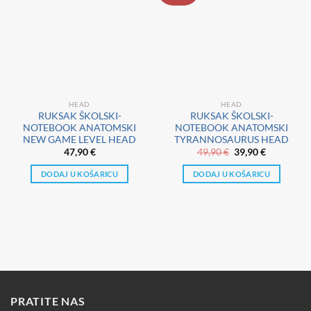
HEAD
HEAD
RUKSAK ŠKOLSKI-
RUKSAK ŠKOLSKI-
NOTEBOOK ANATOMSKI
NOTEBOOK ANATOMSKI
NEW GAME LEVEL HEAD
TYRANNOSAURUS HEAD
Izvorna
Trenutna
47,90
€
49,90
€
39,90
€
cijena
cijena
bila
je:
DODAJ U KOŠARICU
DODAJ U KOŠARICU
je:
39,90 €.
49,90 €.
PRATITE NAS