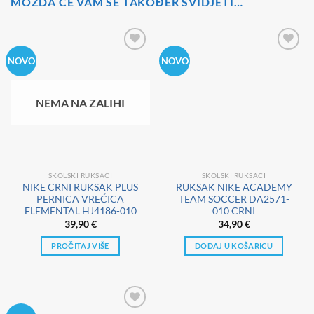
MOŽDA ĆE VAM SE TAKOĐER SVIDJETI…
NOVO
NOVO
NEMA NA ZALIHI
ŠKOLSKI RUKSACI
ŠKOLSKI RUKSACI
NIKE CRNI RUKSAK PLUS
RUKSAK NIKE ACADEMY
PERNICA VREĆICA
TEAM SOCCER DA2571-
ELEMENTAL HJ4186-010
010 CRNI
39,90
€
34,90
€
PROČITAJ VIŠE
DODAJ U KOŠARICU