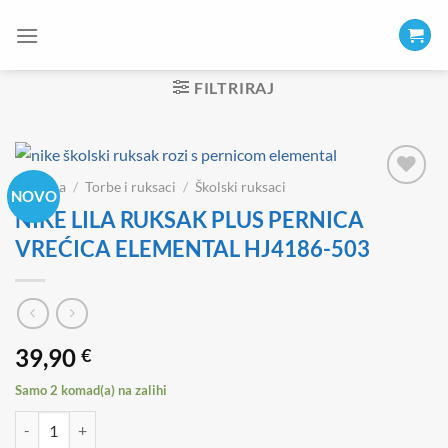
Skip
to
content
FILTRIRAJ
Početna
/
Torbe i ruksaci
/
Školski ruksaci
NOVO
NIKE LILA RUKSAK PLUS PERNICA
VREĆICA ELEMENTAL HJ4186-503
39,90
€
Samo 2 komad(a) na zalihi
NIKE LILA RUKSAK PLUS PERNICA VREĆICA ELEMENTAL HJ4186-50