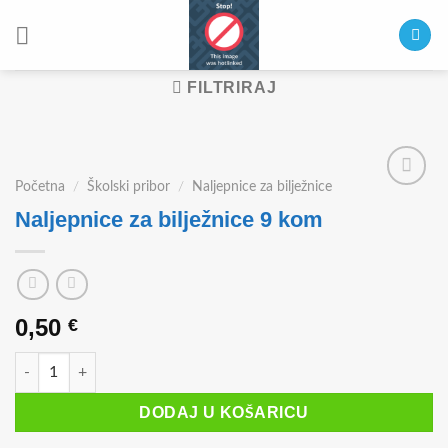
Skip
to
content
FILTRIRAJ
Početna
/
Školski pribor
/
Naljepnice za bilježnice
Naljepnice za bilježnice 9 kom
0,50
€
Naljepnice za bilježnice 9 kom količina
DODAJ U KOŠARICU