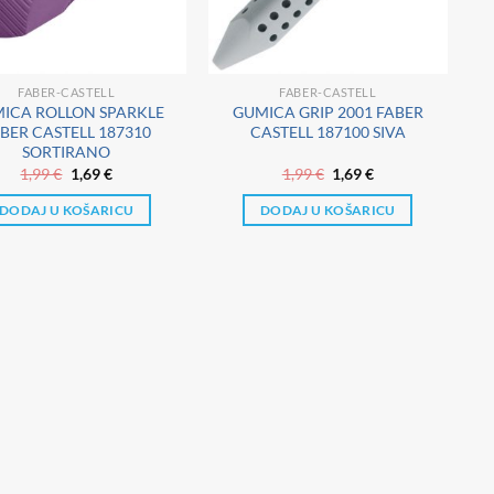
FABER-CASTELL
FABER-CASTELL
ICA ROLLON SPARKLE
GUMICA GRIP 2001 FABER
BER CASTELL 187310
CASTELL 187100 SIVA
SORTIRANO
Izvorna
Trenutna
Izvorna
Trenutna
1,99
€
1,69
€
1,99
€
1,69
€
cijena
cijena
cijena
cijena
bila
je:
bila
je:
DODAJ U KOŠARICU
DODAJ U KOŠARICU
je:
1,69 €.
je:
1,69 €.
1,99 €.
1,99 €.