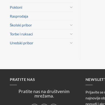
Pokloni
Rasprodaja
Školski pribor
Torbe i ruksaci
Uredski pribor
PRATITE NAS
NEWSLET
Pratite nas na društvenim
Prijavite se
mrežama.
najnovije ob
ponudi i akc