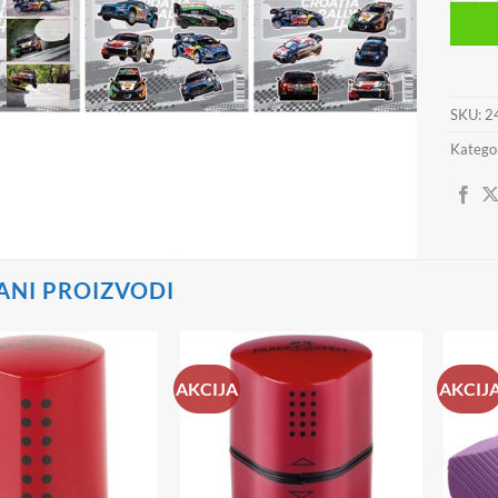
SKU:
2
Kategor
ANI PROIZVODI
AKCIJA
AKCIJ
Dodaj
Dodaj
na
na
listu
listu
želja
želja