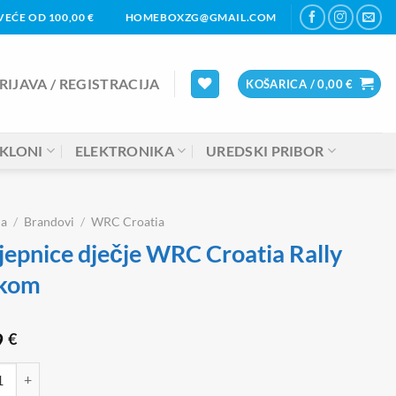
EĆE OD 100,00 €
HOMEBOXZG@GMAIL.COM
RIJAVA / REGISTRACIJA
KOŠARICA /
0,00
€
KLONI
ELEKTRONIKA
UREDSKI PRIBOR
na
/
Brandovi
/
WRC Croatia
jepnice dječje WRC Croatia Rally
 kom
9
€
nice dječje WRC Croatia Rally 48 kom količina