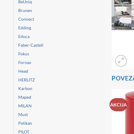
BeUniq
Brunen
Connect
Edding
Educa
Faber-Castell
Fokus
Fornax
Head
POVEZ
HERLITZ
Karbon
Maped
AKCIJA
MILAN
Must
Dodaj
Dodaj
na
na
Pelikan
A ZALIHI
listu
listu
želja
želja
PILOT