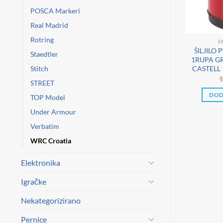
POSCA Markeri
Real Madrid
Rotring
-CASTELL
GUMICE ZA BRISANJE
F
FITNA B GRIP
GUMICA PLASTIČNA LX12
ŠILJILO
Staedtler
CASTELL 117014
SOFT FACTIS ZELENA-
1RUPA GR
Stitch
TIRANO
KOMAD
CASTELL
Izvorna
Trenutna
€
0,99
€
0,80
€
1
STREET
cijena
cijena
bila
je:
TAJ VIŠE
DODAJ U KOŠARICU
DOD
TOP Model
je:
0,99 €.
1,29 €.
Under Armour
Verbatim
WRC Croatia
Elektronika
Igračke
Nekategorizirano
Pernice