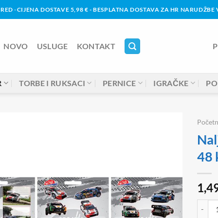
URED
-
CIJENA DOSTAVE 5,98 € - BESPLATNA DOSTAVA ZA HR NARUDŽBE V
NOVO
USLUGE
KONTAKT
P
R
TORBE I RUKSACI
PERNICE
IGRAČKE
PO
Počet
Nal
48
Dodaj
na
listu
1,4
želja
Naljep