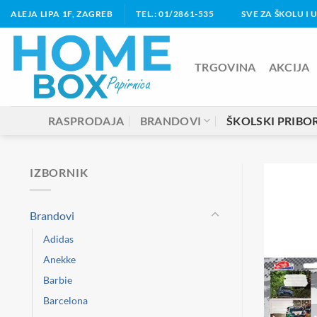
Skip
ALEJA LIPA 1F, ZAGREB
TEL.: 01/2861-535
SVE ZA ŠKOLU I 
to
content
TRGOVINA
AKCIJA
RASPRODAJA
BRANDOVI
ŠKOLSKI PRIBO
IZBORNIK
Brandovi
Adidas
Anekke
Barbie
Barcelona