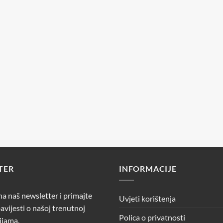
TER
INFORMACIJE
 na naš newsletter i primajte
Uvjeti korištenja
avijesti o našoj trenutnoj
Polica o privatnosti
ijama.