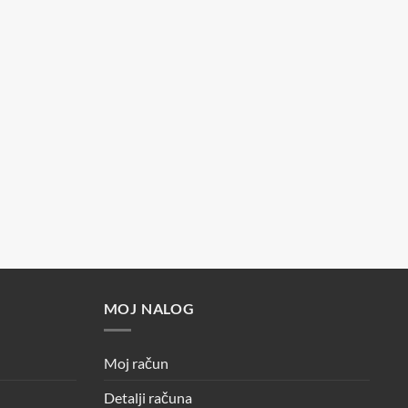
MOJ NALOG
Moj račun
Detalji računa