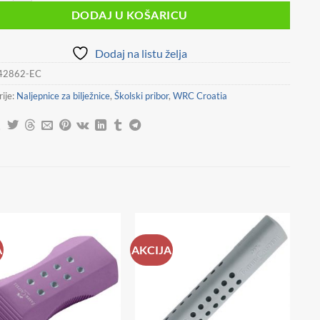
DODAJ U KOŠARICU
Dodaj na listu želja
42862-EC
ije:
Naljepnice za bilježnice
,
Školski pribor
,
WRC Croatia
A
AKCIJA
Dodaj
Dodaj
na
na
listu
listu
želja
želja