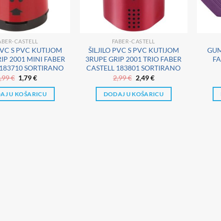
ABER-CASTELL
FABER-CASTELL
 PVC S PVC KUTIJOM
ŠILJILO PVC S PVC KUTIJOM
GUM
IP 2001 MINI FABER
3RUPE GRIP 2001 TRIO FABER
FA
 183710 SORTIRANO
CASTELL 183801 SORTIRANO
Izvorna
Trenutna
Izvorna
Trenutna
,99
€
1,79
€
2,99
€
2,49
€
cijena
cijena
cijena
cijena
bila
je:
bila
je:
AJ U KOŠARICU
DODAJ U KOŠARICU
je:
1,79 €.
je:
2,49 €.
1,99 €.
2,99 €.