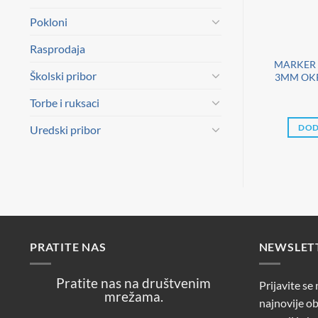
Pokloni
Rasprodaja
MARKER 
Školski pribor
3MM OKR
Torbe i ruksaci
Uredski pribor
DOD
PRATITE NAS
NEWSLET
Pratite nas na društvenim
Prijavite se
mrežama.
najnovije ob