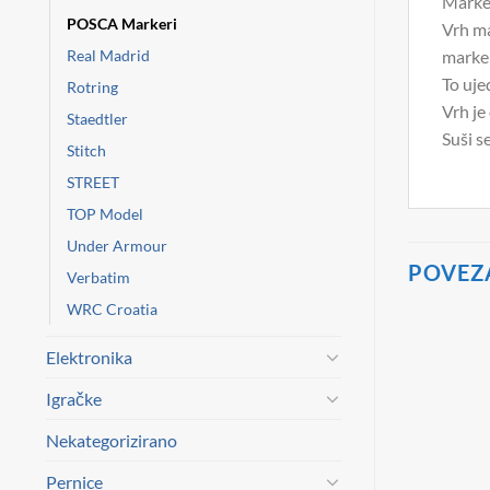
Marker
POSCA Markeri
Vrh ma
Real Madrid
marke
To uje
Rotring
Vrh je
Staedtler
Suši s
Stitch
STREET
TOP Model
Under Armour
POVEZ
Verbatim
WRC Croatia
Elektronika
Igračke
Nekategorizirano
Pernice