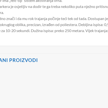
 ima „felt-tip“ sistem aktiviranja vrha.
rkera je osjetljiv na dodir te ga treba nekoliko puta nježno pritisnu
ra.
dno znači i da mu rok trajanja počinje teći tek od tada. Dostupan je
 okruglog oblika, precizan, izrađen od poliestera. Debljina ispisa: 
e za 10-20 sekundi. Dužina ispisa: preko 250 metara. Vijek trajanja:
ANI PROIZVODI