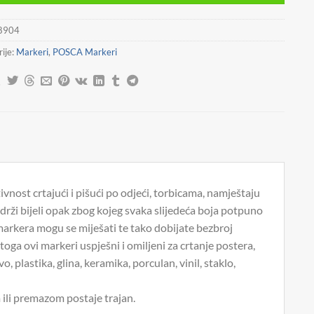
8904
ije:
Markeri
,
POSCA Markeri
tivnost crtajući i pišući po odjeći, torbicama, namještaju
rži bijeli opak zbog kojeg svaka slijedeća boja potpuno
arkera mogu se miješati te tako dobijate bezbroj
 stoga ovi markeri uspješni i omiljeni za crtanje postera,
 plastika, glina, keramika, porculan, vinil, staklo,
m ili premazom postaje trajan.