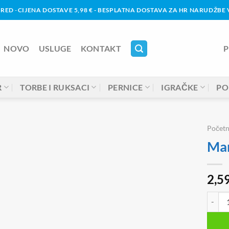
URED
-
CIJENA DOSTAVE 5,98 € - BESPLATNA DOSTAVA ZA HR NARUDŽBE V
NOVO
USLUGE
KONTAKT
P
R
TORBE I RUKSACI
PERNICE
IGRAČKE
PO
Počet
Mar
2,5
Marker