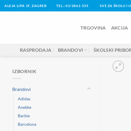
Skip
ALEJA LIPA 1F, ZAGREB
TEL.: 01/2861-535
SVE ZA ŠKOLU I 
to
content
TRGOVINA
AKCIJA
RASPRODAJA
BRANDOVI
ŠKOLSKI PRIBO
IZBORNIK
Brandovi
Adidas
Anekke
Barbie
Barcelona