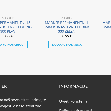
MARKERI
MARKERI
PERMANENTNI 1,5-
MARKER PERMANENTNI 1-
MARK
UGLI VRH EDDING
5MM KLINASTI VRH EDDING
3MM 
300 PLAVI
330 ZELENI
0,99
€
0,99
€
AJ U KOŠARICU
DODAJ U KOŠARICU
TER
INFORMACIJE
 na naš newsletter i primajte
Uvjeti korištenja
avijesti o našoj trenutnoj
Polica o privatnosti