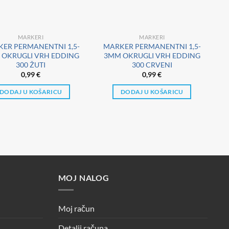
MARKERI
MARKERI
ER PERMANENTNI 1,5-
MARKER PERMANENTNI 1,5-
OKRUGLI VRH EDDING
3MM OKRUGLI VRH EDDING
300 ŽUTI
300 CRVENI
0,99
€
0,99
€
DODAJ U KOŠARICU
DODAJ U KOŠARICU
MOJ NALOG
Moj račun
Detalji računa