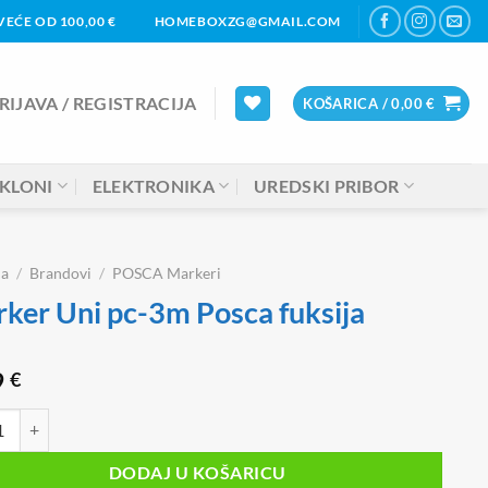
EĆE OD 100,00 €
HOMEBOXZG@GMAIL.COM
RIJAVA / REGISTRACIJA
KOŠARICA /
0,00
€
KLONI
ELEKTRONIKA
UREDSKI PRIBOR
na
/
Brandovi
/
POSCA Markeri
ker Uni pc-3m Posca fuksija
9
€
 Uni pc-3m Posca fuksija količina
DODAJ U KOŠARICU