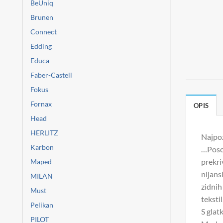
BeUniq
Brunen
Connect
Edding
Educa
Faber-Castell
Fokus
Fornax
OPIS
Head
HERLITZ
Najpoz
Karbon
…Posca
prekri
Maped
nijans
MILAN
zidnih
Must
teksti
Pelikan
S glat
PILOT