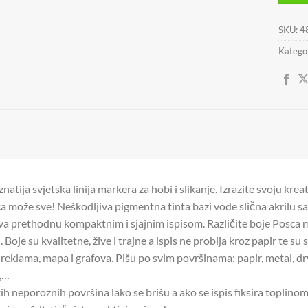
SKU:
4
Kategor
natija svjetska linija markera za hobi i slikanje. Izrazite svoju krea
 može sve! Neškodljiva pigmentna tinta bazi vode slična akrilu sad
va prethodnu kompaktnim i sjajnim ispisom. Različite boje Posca m
i. Boje su kvalitetne, žive i trajne a ispis ne probija kroz papir te su
 reklama, mapa i grafova. Pišu po svim površinama: papir, metal, drvo,
l,…
kih neporoznih površina lako se brišu a ako se ispis fiksira toplino