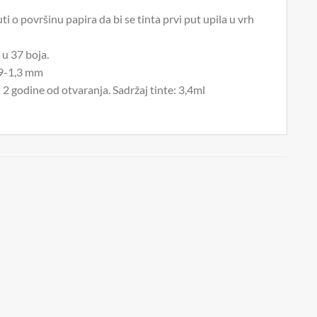
ti o površinu papira da bi se tinta prvi put upila u vrh
 u 37 boja.
0,9-1,3 mm
 2 godine od otvaranja. Sadržaj tinte: 3,4ml