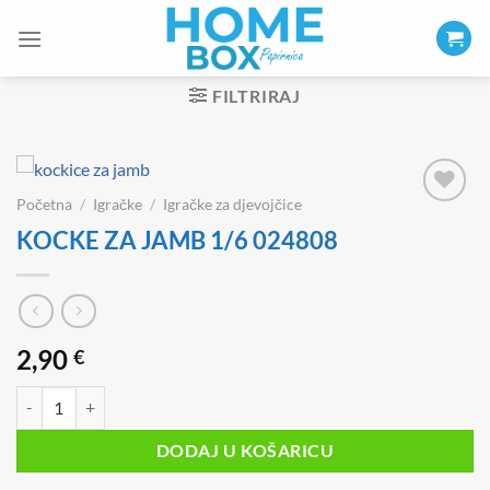
Skip
to
content
FILTRIRAJ
Početna
/
Igračke
/
Igračke za djevojčice
KOCKE ZA JAMB 1/6 024808
2,90
€
KOCKE ZA JAMB 1/6 024808 količina
DODAJ U KOŠARICU