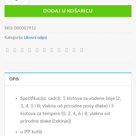
DODAJ U KOŠARICU
SKU:
000007912
Kategorija:
Likovni odgoj
OPIS
Specifikacija:
sadrži: 5 kistova za vodene boje (2,
3, 4, 5 i 8; vlakna od prirodne pony dlake) i 5
kistova za tempere (0, 2, 4, 6 i 8; vlakna od
prirodne dlake (čekinje))
u PP kutiji