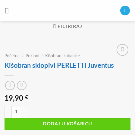
Skip
to
content
FILTRIRAJ
Početna
/
Pokloni
/
Kišobrani kabanice
Kišobran sklopivi PERLETTI Juventus
19,90
€
Kišobran sklopivi PERLETTI Juventus količina
DODAJ U KOŠARICU