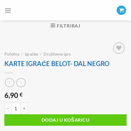
Skip
to
content
FILTRIRAJ
Početna
/
Igračke
/
Društvene igre
KARTE IGRAĆE BELOT- DAL NEGRO
6,90
€
KARTE IGRAĆE BELOT- DAL NEGRO količina
DODAJ U KOŠARICU