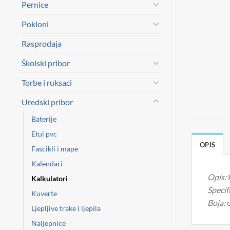
Pernice
Pokloni
Rasprodaja
Školski pribor
Torbe i ruksaci
Uredski pribor
Baterije
Etui pvc
OPIS
Fascikli i mape
Kalendari
Opis:
Kalkulatori
Specifi
Kuverte
Boja:
c
Ljepljive trake i ljepila
Naljepnice