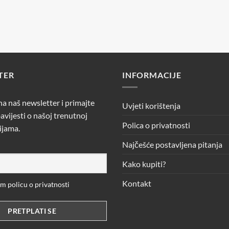
34,90 €.
3,90 €.
TER
INFORMACIJE
 na naš newsletter i primajte
Uvjeti korištenja
avijesti o našoj trenutnoj
Polica o privatnosti
ijama.
Najčešće postavljena pitanja
Kako kupiti?
Kontakt
 policu o privatnosti