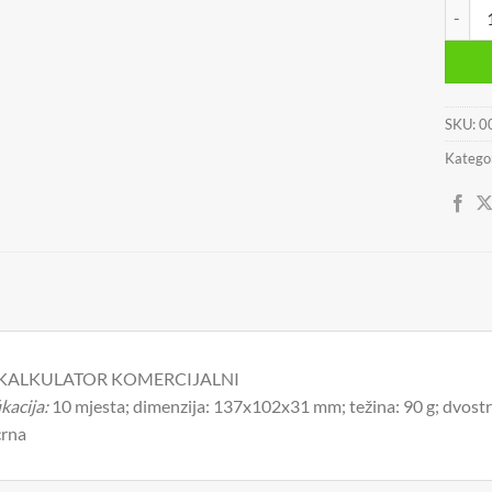
KALKU
SKU:
0
Kategor
KALKULATOR KOMERCIJALNI
kacija:
10 mjesta; dimenzija: 137x102x31 mm; težina: 90 g; dvostruk
rna