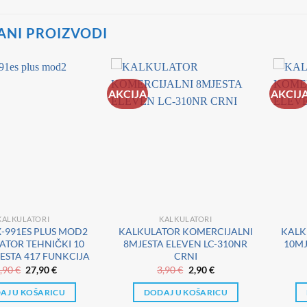
ANI PROIZVODI
AKCIJA
AKCIJ
KALKULATORI
KALKULATORI
X-991ES PLUS MOD2
KALKULATOR KOMERCIJALNI
KALK
ATOR TEHNIČKI 10
8MJESTA ELEVEN LC-310NR
10MJ
ESTA 417 FUNKCIJA
CRNI
Izvorna
Trenutna
Izvorna
Trenutna
,90
€
27,90
€
3,90
€
2,90
€
cijena
cijena
cijena
cijena
bila
je:
bila
je:
AJ U KOŠARICU
DODAJ U KOŠARICU
je:
27,90 €.
je:
2,90 €.