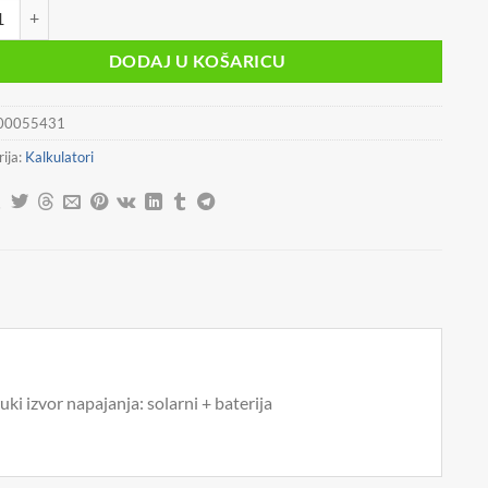
LATOR KOMERCIJALNI 10MJESTA ELEVEN CMB-1001 BK CRNI količi
DODAJ U KOŠARICU
00055431
ija:
Kalkulatori
i izvor napajanja: solarni + baterija