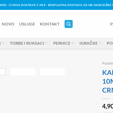
URED
-
CIJENA DOSTAVE 5,98 € - BESPLATNA DOSTAVA ZA HR NARUDŽBE V
NOVO
USLUGE
KONTAKT
P
R
TORBE I RUKSACI
PERNICE
IGRAČKE
PO
Počet
KA
10
CR
4,9