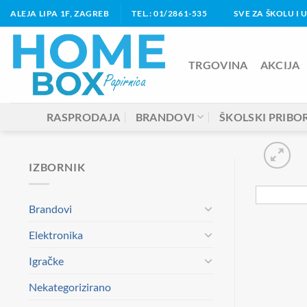
Skip
ALEJA LIPA 1F, ZAGREB
TEL.: 01/2861-535
SVE ZA ŠKOLU I 
to
content
TRGOVINA
AKCIJA
RASPRODAJA
BRANDOVI
ŠKOLSKI PRIBO
IZBORNIK
Brandovi
Elektronika
Igračke
Nekategorizirano