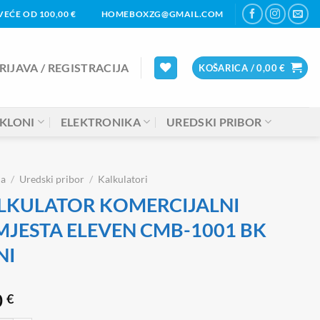
EĆE OD 100,00 €
HOMEBOXZG@GMAIL.COM
RIJAVA / REGISTRACIJA
KOŠARICA /
0,00
€
KLONI
ELEKTRONIKA
UREDSKI PRIBOR
na
/
Uredski pribor
/
Kalkulatori
LKULATOR KOMERCIJALNI
MJESTA ELEVEN CMB-1001 BK
NI
0
€