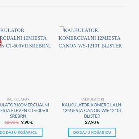
A
KALKULATORI
KALKULATORI
ULATOR KOMERCIJALNI
KALKULATOR KOMERCIJALNI
ESTA ELEVEN CT-500VII
12MJESTA CANON WS-1210T
SREBRNI
BLISTER
Izvorna
Trenutna
12,90
€
9,90
€
27,90
€
cijena
cijena
bila
je:
DODAJ U KOŠARICU
DODAJ U KOŠARICU
je:
9,90 €.