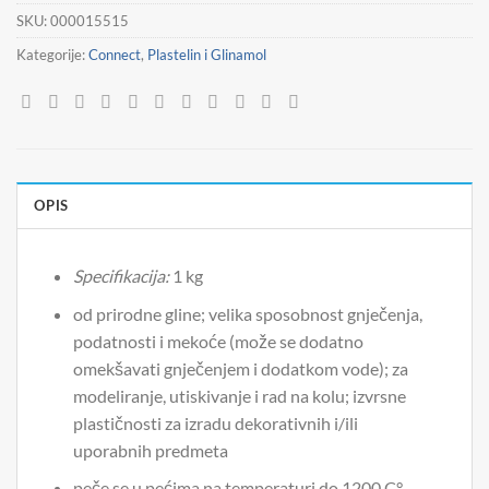
SKU:
000015515
Kategorije:
Connect
,
Plastelin i Glinamol
OPIS
Specifikacija:
1 kg
od prirodne gline; velika sposobnost gnječenja,
podatnosti i mekoće (može se dodatno
omekšavati gnječenjem i dodatkom vode); za
modeliranje, utiskivanje i rad na kolu; izvrsne
plastičnosti za izradu dekorativnih i/ili
uporabnih predmeta
peče se u pećima na temperaturi do 1200 C°