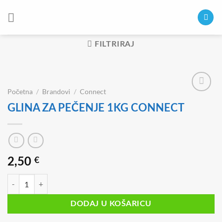
Skip
to
content
FILTRIRAJ
Početna
/
Brandovi
/
Connect
GLINA ZA PEČENJE 1KG CONNECT
2,50
€
GLINA ZA PEČENJE 1KG CONNECT količina
DODAJ U KOŠARICU