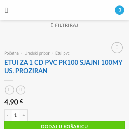
Skip
to
content
FILTRIRAJ
Početna
/
Uredski pribor
/
Etui pvc
ETUI ZA 1 CD PVC PK100 SJAJNI 100MY
US. PROZIRAN
4,90
€
ETUI ZA 1 CD PVC PK100 SJAJNI 100MY US. PROZIRAN količina
DODAJ U KOŠARICU