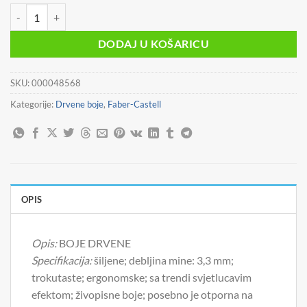
cijena
cijena
BOJE DRVENE 12BOJA METALNA KUTIJA SPARKLE PASTEL FABER C
bila
je:
je:
9,90 €.
DODAJ U KOŠARICU
11,90 €.
SKU:
000048568
Kategorije:
Drvene boje
,
Faber-Castell
OPIS
Opis:
BOJE DRVENE
Specifikacija:
šiljene; debljina mine: 3,3 mm;
trokutaste; ergonomske; sa trendi svjetlucavim
efektom; živopisne boje; posebno je otporna na