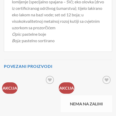
lomljenje (specijalno spajana – SV); eko olovka (drvo
iz certificiranog održivog šumarstva); tijelo lakirano
eko lakom na bazi vode; set od 12 boja; u
visokokvalitetnoj metalnoj rozoj kutiji sa cvjetnim
uzorkom sa prozorčićem
Opis:
pastelne boje
Boja:
pastelno sortirano
POVEZANI PROIZVODI
AKCIJA
AKCIJA
NEMA NA ZALIHI